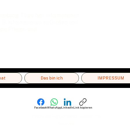
reibung. Füge hier Informationen 
. B. Informationen zu Größen und 
ne Pflege- und 
mat
Das bin ich
IMPRESSUM
Facebook
WhatsApp
LinkedIn
Link kopieren
©2026 von Flipperdoktor. Erstellt mit
Wix.com