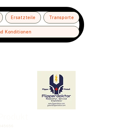
Ersatzteile
Transporte
nd Konditionen
 Produkt
4345656