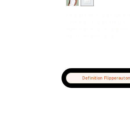
Dies ist eine Produktbesch
zu deinem Produkt hinzu, z
Materialien sowie allgemei
Reinigungshinweise.
Definition Flipperauto